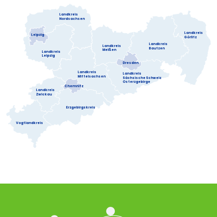
Landkreis
Nordsachsen
Landkreis
Leipzig
Görlitz
Landkreis
Landkreis
Bautzen
Meißen
Landkreis
Leipzig
Dresden
Landkreis
Landkreis
Mittelsachsen
Sächsische Schweiz
Osterzgebirge
Chemnitz
Landkreis
Zwickau
Erzgebirgskreis
Vogtlandkreis