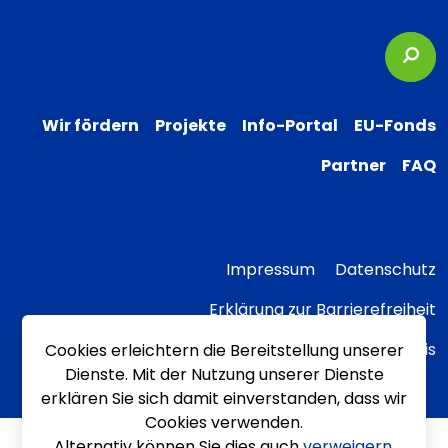
Suc
Wir fördern
Projekte
Info-Portal
EU-Fonds
Partner
FAQ
Impressum
Datenschutz
Erklärung zur Barrierefreiheit
Transparenzhinweis
Cookies erleichtern die Bereitstellung unserer
Dienste. Mit der Nutzung unserer Dienste
erklären Sie sich damit einverstanden, dass wir
Cookies verwenden.
Alternativ können Sie dies auch
verweigern
.