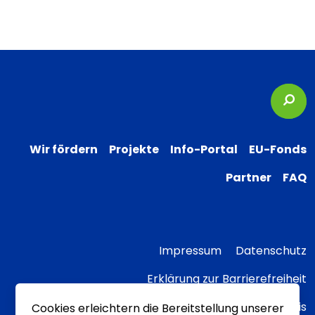
Suc
Wir fördern
Projekte
Info-Portal
EU-Fonds
Partner
FAQ
Impressum
Datenschutz
Erklärung zur Barrierefreiheit
Transparenzhinweis
Cookies erleichtern die Bereitstellung unserer