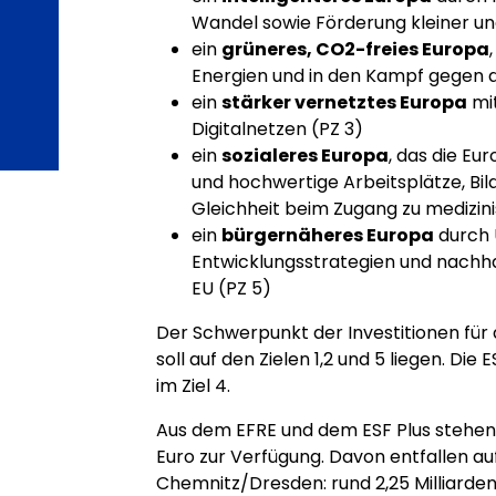
Wandel sowie Förderung kleiner un
ein
grüneres, CO2-freies Europa
Energien und in den Kampf gegen d
ein
stärker vernetztes Europa
mit
Digitalnetzen (PZ 3)
ein
sozialeres Europa
, das die Eu
und hochwertige Arbeitsplätze, Bil
Gleichheit beim Zugang zu medizin
ein
bürgernäheres Europa
durch 
Entwicklungsstrategien und nachha
EU (PZ 5)
Der Schwerpunkt der Investitionen für
soll auf den Zielen 1,2 und 5 liegen. Die
im Ziel 4.
Aus dem EFRE und dem ESF Plus stehen 
Euro zur Verfügung. Davon entfallen a
Chemnitz/Dresden: rund 2,25 Milliarden