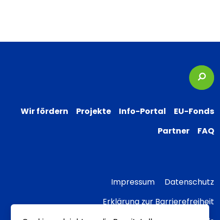
Suc
Wir fördern
Projekte
Info-Portal
EU-Fonds
Partner
FAQ
Impressum
Datenschutz
Erklärung zur Barrierefreiheit