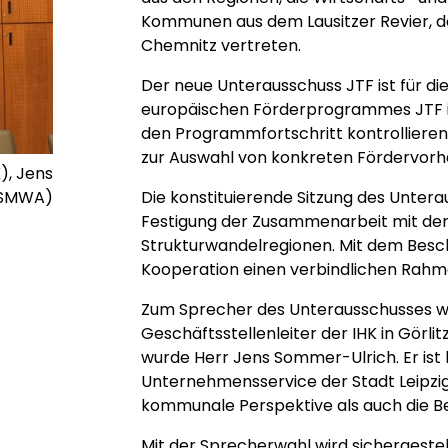
Kommunen aus dem Lausitzer Revier, d
Chemnitz vertreten.
Der neue Unterausschuss JTF ist für di
europäischen Förderprogrammes JTF in 
den Programmfortschritt kontrollieren
zur Auswahl von konkreten Fördervor
), Jens
 (SMWA)
Die konstituierende Sitzung des Unterau
Festigung der Zusammenarbeit mit den
Strukturwandelregionen. Mit dem Bes
Kooperation einen verbindlichen Rahm
Zum Sprecher des Unterausschusses 
Geschäftsstellenleiter der IHK in Görli
wurde Herr Jens Sommer-Ulrich. Er ist
Unternehmensservice der Stadt Leipzig
kommunale Perspektive als auch die Be
Mit der Sprecherwahl wird sichergestell