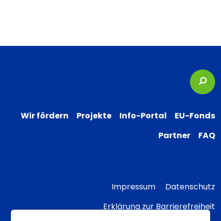
Suc
Wir fördern
Projekte
Info-Portal
EU-Fonds
Partner
FAQ
Impressum
Datenschutz
Erklärung zur Barrierefreiheit