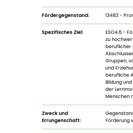
Fördergegenstand:
13483 - Pr
Spezifisches Ziel:
ESO4.6 - Fö
zu hochwert
beruflicher
Abschlusses
Gruppen, vo
und Erziehu
berufliche 
Bildung und
der Lernmobi
Menschen m
Zweck und
Gegenstand
Errungenschaft:
Förderung v