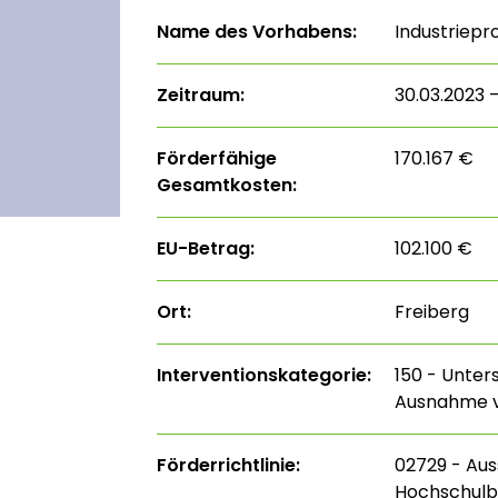
Name des Vorhabens:
Industriep
Zeitraum:
30.03.2023 –
Förderfähige
170.167 €
Gesamtkosten:
EU-Betrag:
102.100 €
Ort:
Freiberg
Interventions­kategorie:
150 - Unter
Ausnahme v
Förderrichtlinie:
02729 - Aus
Hochschulb