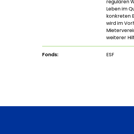
regulären 
Leben im Qu
konkreten 
wird im Vor
Mietervere
weiterer Hi
Fonds:
ESF