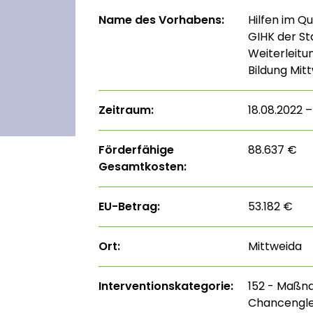
Name des Vorhabens:
Hilfen im Qu
GIHK der St
Weiterleitu
Bildung Mitt
Zeitraum:
18.08.2022 
Förderfähige
88.637 €
Gesamtkosten:
EU-Betrag:
53.182 €
Ort:
Mittweida
Interventions­kategorie:
152 - Maßn
Chancenglei