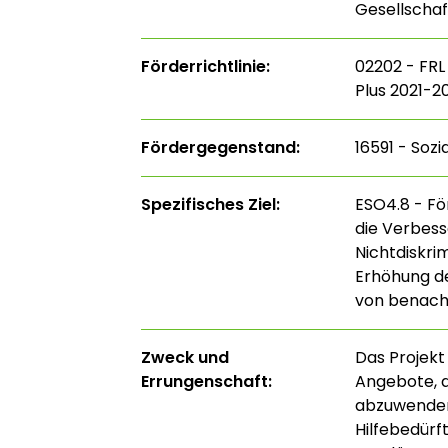
Gesellschaf
Förderrichtlinie:
02202 - FRL
Plus 2021-20
Fördergegenstand:
16591 - Sozi
Spezifisches Ziel:
ESO4.8 - För
die Verbess
Nichtdiskri
Erhöhung de
von benach
Zweck und
Das Projekt
Errungenschaft:
Angebote, 
abzuwenden.
Hilfebedürft