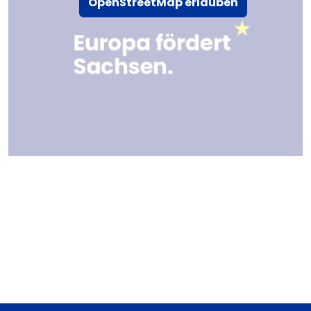
OpenStreetMap erlauben