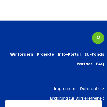
Suc
Wir fördern
Projekte
Info-Portal
EU-Fonds
Partner
FAQ
Impressum
Datenschutz
Erklärung zur Barrierefreiheit