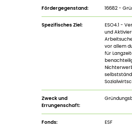
Fördergegenstand:
16682 - Gr
Spezifisches Ziel:
ESO4.1 - Ve
und Aktivi
Arbeitsuche
vor allem d
für Langzei
benachteili
Nichterwerb
selbstständ
Sozialwirtsc
Zweck und
Gründungs
Errungenschaft:
Fonds:
ESF