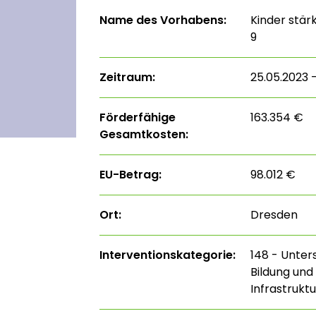
Name des Vorhabens:
Kinder stär
9
Zeitraum:
25.05.2023 –
Förderfähige
163.354 €
Gesamtkosten:
EU-Betrag:
98.012 €
Ort:
Dresden
Interventions­kategorie:
148 - Unter
Bildung und
Infrastrukt