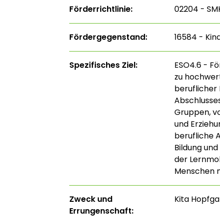
Förderrichtlinie:
02204 - SMK
Fördergegenstand:
16584 - Kin
Spezifisches Ziel:
ESO4.6 - Fö
zu hochwert
beruflicher
Abschlusses
Gruppen, vo
und Erziehu
berufliche 
Bildung und
der Lernmobi
Menschen m
Zweck und
Kita Hopfga
Errungenschaft: