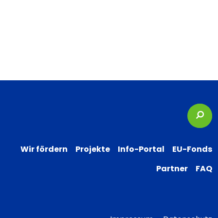
Suc
Wir fördern
Projekte
Info-Portal
EU-Fonds
Partner
FAQ