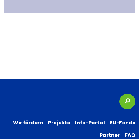
Suc
Wir fördern
Projekte
Info-Portal
EU-Fonds
Partner
FAQ