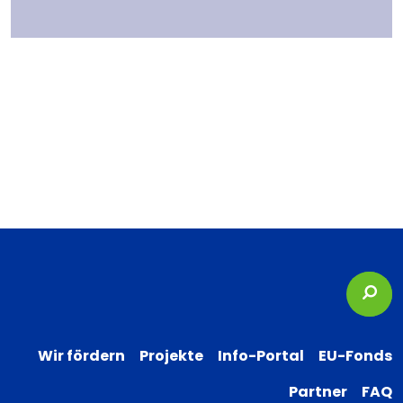
Suc
Wir fördern
Projekte
Info-Portal
EU-Fonds
Partner
FAQ