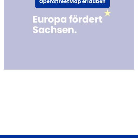
OpenStreetMap erlauben