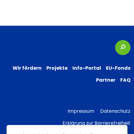
Suc
Wir fördern
Projekte
Info-Portal
EU-Fonds
Partner
FAQ
Impressum
Datenschutz
Erklärung zur Barrierefreiheit