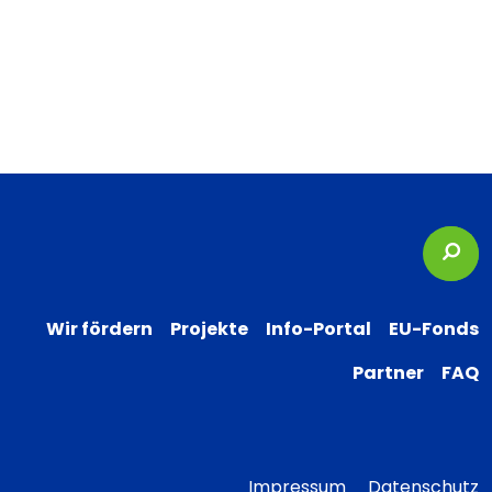
Suc
Wir fördern
Projekte
Info-Portal
EU-Fonds
Partner
FAQ
Impressum
Datenschutz