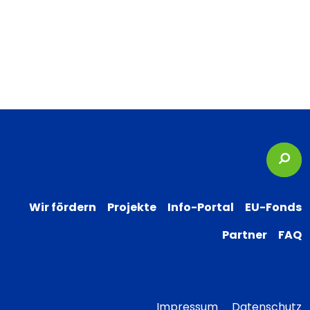
Suc
Wir fördern
Projekte
Info-Portal
EU-Fonds
Partner
FAQ
Impressum
Datenschutz