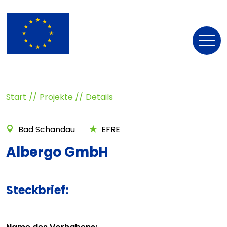
Nav
öff
Start
Projekte
Details
Bad Schandau
EFRE
Albergo GmbH
Steckbrief: