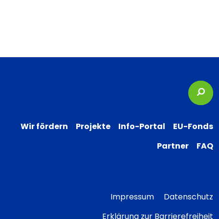
Suc
Wir fördern
Projekte
Info-Portal
EU-Fonds
Partner
FAQ
Impressum
Datenschutz
Erklärung zur Barrierefreiheit