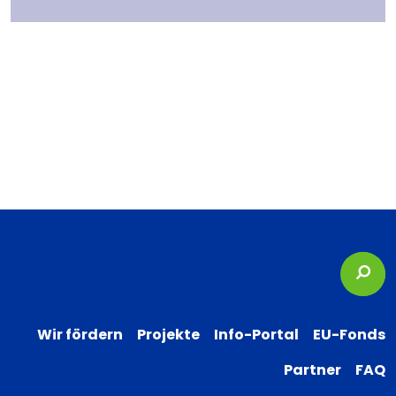
Suc
Wir fördern
Projekte
Info-Portal
EU-Fonds
Partner
FAQ