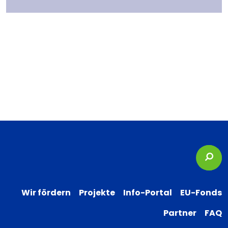
Suc
Wir fördern
Projekte
Info-Portal
EU-Fonds
Partner
FAQ