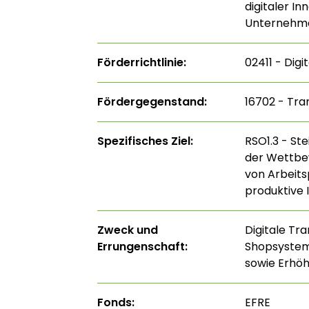
digitaler I
Unternehme
Förderrichtlinie:
02411 - Digi
Fördergegenstand:
16702 - Tra
Spezifisches Ziel:
RSO1.3 - St
der Wettbe
von Arbeits
produktive 
Zweck und
Digitale Tr
Errungenschaft:
Shopsystems
sowie Erhöh
Fonds:
EFRE