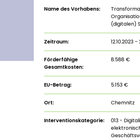
Name des Vorhabens:
Transformat
Organisati
(digitalen)
Zeitraum:
12.10.2023 –
Förderfähige
8.588 €
Gesamtkosten:
EU-Betrag:
5.153 €
Ort:
Chemnitz
Interventions­kategorie:
013 - Digita
elektronisc
Geschäftsve