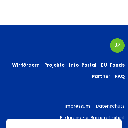
Suc
Wir fördern
Projekte
Info-Portal
EU-Fonds
Partner
FAQ
Impressum
Datenschutz
Erklärung zur Barrierefreiheit