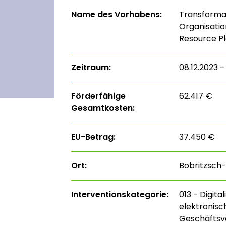
Name des Vorhabens:
Transformat
Organisatio
Resource P
Zeitraum:
08.12.2023 –
Förderfähige
62.417 €
Gesamtkosten:
EU-Betrag:
37.450 €
Ort:
Bobritzsch-
Interventions­kategorie:
013 - Digita
elektronisc
Geschäftsve