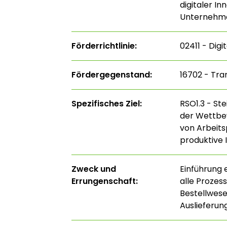
digitaler I
Unternehme
Förderrichtlinie:
02411 - Digi
Fördergegenstand:
16702 - Tra
Spezifisches Ziel:
RSO1.3 - St
der Wettbe
von Arbeits
produktive 
Zweck und
Einführung 
Errungenschaft:
alle Prozes
Bestellwese
Auslieferun