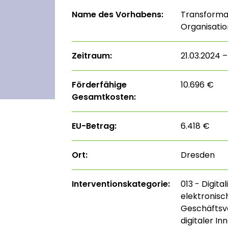
Name des Vorhabens:
Transformat
Organisatio
Zeitraum:
21.03.2024 –
Förderfähige
10.696 €
Gesamtkosten:
EU-Betrag:
6.418 €
Ort:
Dresden
Interventions­kategorie:
013 - Digita
elektronisc
Geschäftsve
digitaler I