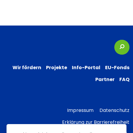
Suc
Wir fördern
Projekte
Info-Portal
EU-Fonds
Partner
FAQ
Impressum
Datenschutz
Erklärung zur Barrierefreiheit