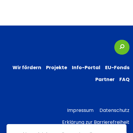
Suc
Wir fördern
Projekte
Info-Portal
EU-Fonds
Partner
FAQ
Impressum
Datenschutz
Erklärung zur Barrierefreiheit