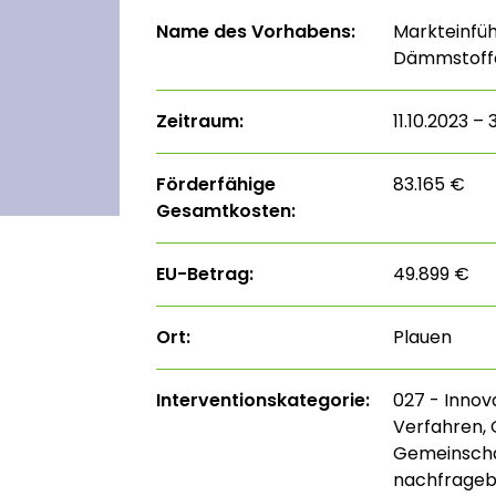
Name des Vorhabens:
Markteinfü
Dämmstoff
Zeitraum:
11.10.2023 – 
Förderfähige
83.165 €
Gesamtkosten:
EU-Betrag:
49.899 €
Ort:
Plauen
Interventions­kategorie:
027 - Innov
Verfahren, 
Gemeinscha
nachfrageb