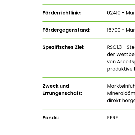
Förderrichtlinie:
02410 - Mar
Fördergegenstand:
16700 - Mar
Spezifisches Ziel:
RSO1.3 - St
der Wettbe
von Arbeits
produktive 
Zweck und
Markteinfüh
Errungenschaft:
Mineraldäm
direkt herg
Fonds:
EFRE