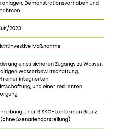
turanlagen, Demonstrationsvorhaben und
ßnahmen
EuK/2023
nichtinvestive Maßnahme
rderung eines sicheren Zugangs zu Wasser,
altigen Wasserbewirtschaftung,
ch einer integrierten
tschaftung, und einer resilienten
orgung
schreibung einer BISKO-konformen Bilanz
(ohne Szenariendarstellung)