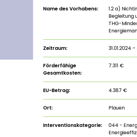
Name des Vorhabens:
1.2 a) Nich
Begleitung 
THG-Minder
Energiema
Zeitraum:
31.01.2024 –
Förderfähige
7.311 €
Gesamtkosten:
EU-Betrag:
4.387 €
Ort:
Plauen
Interventions­kategorie:
044 - Energ
Energieeffi