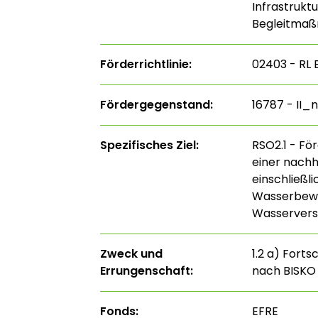
Infrastruk
Begleitma
Förderrichtlinie:
02403 - RL 
Fördergegenstand:
16787 - II_
Spezifisches Ziel:
RSO2.1 - Fö
einer nachh
einschließli
Wasserbewir
Wasservers
Zweck und
1.2 a) Fort
Errungenschaft:
nach BISKO 
Fonds:
EFRE