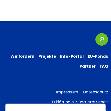
Suc
Wir fördern
Projekte
Info-Portal
EU-Fonds
Partner
FAQ
Impressum
Datenschutz
Erklärung zur Barrierefreiheit