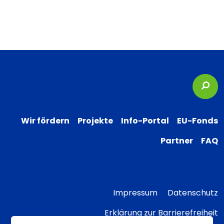
Suc
Wir fördern
Projekte
Info-Portal
EU-Fonds
Partner
FAQ
Impressum
Datenschutz
Erklärung zur Barrierefreiheit