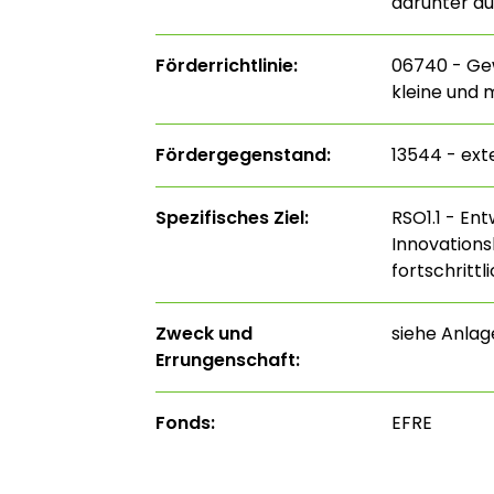
darunter au
Förderrichtlinie:
06740 - Ge
kleine und 
Fördergegenstand:
13544 - ext
Spezifisches Ziel:
RSO1.1 - En
Innovations
fortschritt
Zweck und
siehe Anla
Errungenschaft:
Fonds:
EFRE