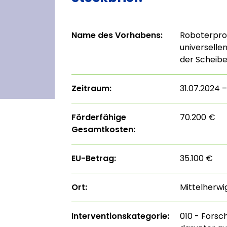
Name des Vorhabens:
Roboterpro
universelle
der Scheib
Zeitraum:
31.07.2024 –
Förderfähige
70.200 €
Gesamtkosten:
EU-Betrag:
35.100 €
Ort:
Mittelherwi
Interventions­kategorie:
010 - Forsc