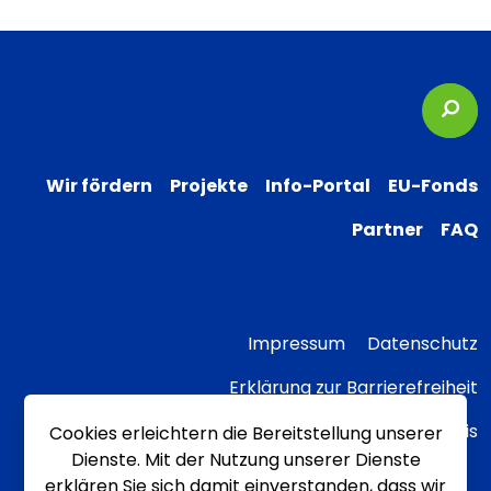
Suc
Wir fördern
Projekte
Info-Portal
EU-Fonds
Partner
FAQ
Impressum
Datenschutz
Erklärung zur Barrierefreiheit
Transparenzhinweis
Cookies erleichtern die Bereitstellung unserer
Dienste. Mit der Nutzung unserer Dienste
erklären Sie sich damit einverstanden, dass wir