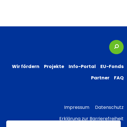
Suc
Wir fördern
Projekte
Info-Portal
EU-Fonds
Partner
FAQ
Impressum
Datenschutz
Erklärung zur Barrierefreiheit