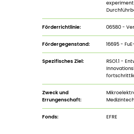
experimente
Durchführba
Förderrichtlinie:
06580 - Ve
Fördergegenstand:
16695 - Fu
Spezifisches Ziel:
RSO1.1 - En
Innovations
fortschritt
Zweck und
Mikroelektr
Errungenschaft:
Medizintech
Fonds:
EFRE