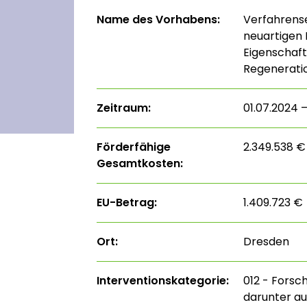
Name des Vorhabens:
Verfahrense
neuartigen 
Eigenschaft
Regeneratio
Zeitraum:
01.07.2024 
Förderfähige
2.349.538 €
Gesamtkosten:
EU-Betrag:
1.409.723 €
Ort:
Dresden
Interventions­kategorie:
012 - Forsc
darunter au