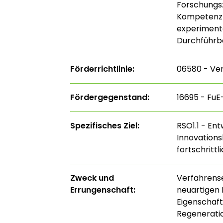
Forschungs
Kompetenzze
experimente
Durchführba
Förderrichtlinie:
06580 - Ve
Fördergegenstand:
16695 - Fu
Spezifisches Ziel:
RSO1.1 - En
Innovations
fortschritt
Zweck und
Verfahrense
Errungenschaft:
neuartigen 
Eigenschaft
Regeneratio