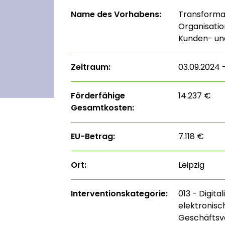
Name des Vorhabens:
Transformat
Organisatio
Kunden- und 
Zeitraum:
03.09.2024 –
Förderfähige
14.237 €
Gesamtkosten:
EU-Betrag:
7.118 €
Ort:
Leipzig
Interventions­kategorie:
013 - Digita
elektronisc
Geschäftsve