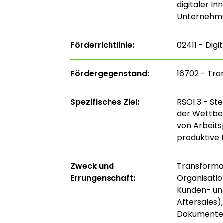
digitaler I
Unternehme
Förderrichtlinie:
02411 - Digi
Fördergegenstand:
16702 - Tra
Spezifisches Ziel:
RSO1.3 - St
der Wettbe
von Arbeits
produktive 
Zweck und
Transformat
Errungenschaft:
Organisatio
Kunden- und 
Aftersales);
Dokumente