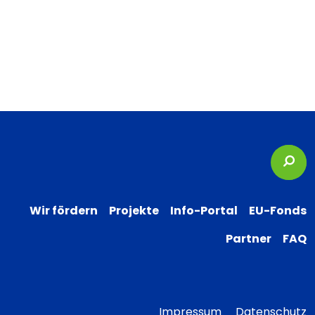
Suc
Wir fördern
Projekte
Info-Portal
EU-Fonds
Partner
FAQ
Impressum
Datenschutz