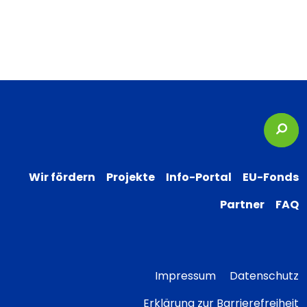
Suc
Wir fördern
Projekte
Info-Portal
EU-Fonds
Partner
FAQ
Impressum
Datenschutz
Erklärung zur Barrierefreiheit