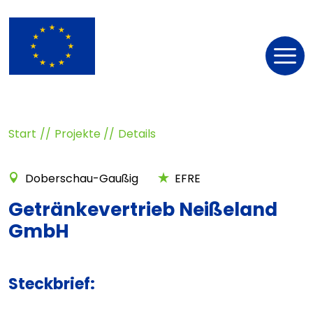
Nav
öff
Start
Projekte
Details
Doberschau-Gaußig
EFRE
Getränkevertrieb Neißeland
GmbH
Steckbrief: