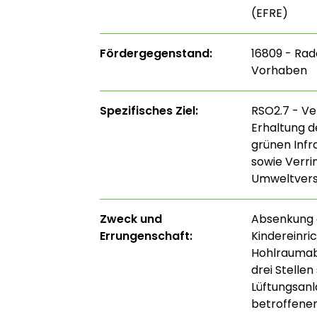
(EFRE)
Fördergegenstand:
16809 - Rad
Vorhaben
Spezifisches Ziel:
RSO2.7 - Ve
Erhaltung de
grünen Infr
sowie Verri
Umweltver
Zweck und
Absenkung 
Errungenschaft:
Kindereinri
Hohlraumab
drei Stellen
Lüftungsanl
betroffenen