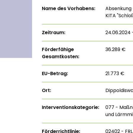
Name des Vorhabens:
Absenkung 
KITA "Schl
Zeitraum:
24.06.2024 
Förderfähige
36.289 €
Gesamtkosten:
EU-Betrag:
21.773 €
Ort:
Dippoldisw
Interventions­kategorie:
077 - Maßna
und Lärmmi
Förderrichtlinie:
02402 - FRL