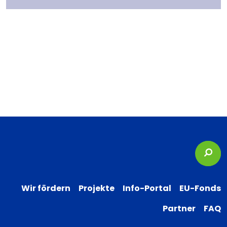
Suc
Wir fördern
Projekte
Info-Portal
EU-Fonds
Partner
FAQ