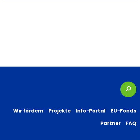
Suc
Wir fördern
Projekte
Info-Portal
EU-Fonds
Partner
FAQ