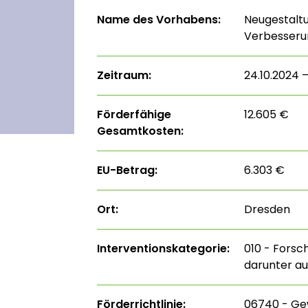
Name des Vorhabens:
Neugestalt
Verbesserun
Zeitraum:
24.10.2024 
Förderfähige
12.605 €
Gesamtkosten:
EU-Betrag:
6.303 €
Ort:
Dresden
Interventions­kategorie:
010 - Forsc
darunter au
Förderrichtlinie:
06740 - Ge