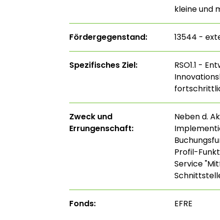
kleine und 
Fördergegenstand:
13544 - ext
Spezifisches Ziel:
RSO1.1 - En
Innovations
fortschritt
Zweck und
Neben d. Ak
Errungenschaft:
Implementie
Buchungsfun
Profil-Funk
Service "Mi
Schnittstell
Fonds:
EFRE