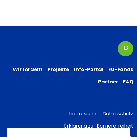
Suc
Wir fördern
Projekte
Info-Portal
EU-Fonds
Partner
FAQ
Impressum
Datenschutz
Erklärung zur Barrierefreiheit