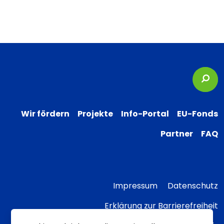
Suc
Wir fördern
Projekte
Info-Portal
EU-Fonds
Partner
FAQ
Impressum
Datenschutz
Erklärung zur Barrierefreiheit