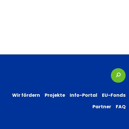
Suc
Wir fördern
Projekte
Info-Portal
EU-Fonds
Partner
FAQ