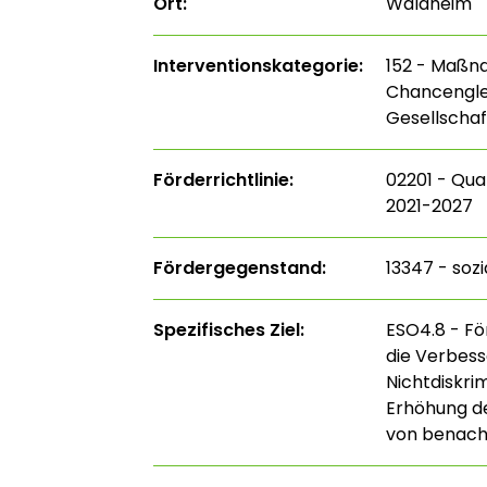
Ort:
Waldheim
Interventions­kategorie:
152 - Maßn
Chancenglei
Gesellschaf
Förderrichtlinie:
02201 - Qua
2021-2027
Fördergegenstand:
13347 - so
Spezifisches Ziel:
ESO4.8 - För
die Verbess
Nichtdiskri
Erhöhung de
von benach