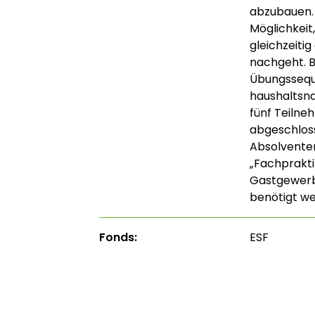
abzubauen.
Möglichkeit
gleichzeiti
nachgeht. 
Übungsseque
haushaltsna
fünf Teilne
abgeschloss
Absolventen
„Fachprakti
Gastgewerb
benötigt wer
Fonds:
ESF