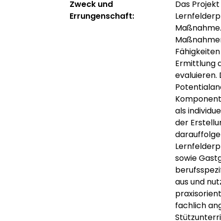
Zweck und
Das Projekt 
Errungenschaft:
Lernfelderp
Maßnahme. 
Maßnahmenbe
Fähigkeiten
Ermittlung 
evaluieren.
Potentialan
Komponente
als individ
der Erstellu
darauffolge
Lernfelderp
sowie Gast
berufsspezi
aus und nut
praxisorien
fachlich ang
Stützunterr