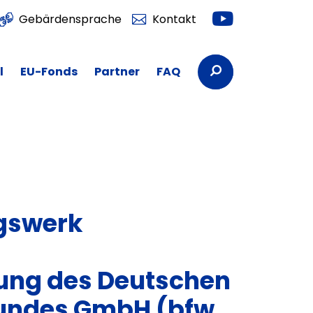
Youtube
Gebärdensprache
Kontakt
Suchbegriffe
l
EU-Fonds
Partner
FAQ
ngswerk
tung des Deutschen
undes GmbH (bfw