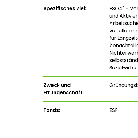
Spezifisches Ziel:
ESO4.1 - Ve
und Aktivi
Arbeitsuche
vor allem d
für Langzei
benachteili
Nichterwerb
selbstständ
Sozialwirtsc
Zweck und
Gründungs
Errungenschaft:
Fonds:
ESF